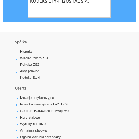
KODEKS ETYKI IZOSTAL S.A.
Pobierz kata
Spółka
Historia
Władze Izostal S.A.
Polityka ZSZ
Akty prawne
Kodeks Etyki
Oferta
Izolacje antykorozyjne
Powłoka wewnętrzna LAYTEC®
Centrum Badawczo-Rozwojowe
Rury stalowe
Wyroby hutnicze
Armatura stalowa
Ogólne warunki sprzedaży