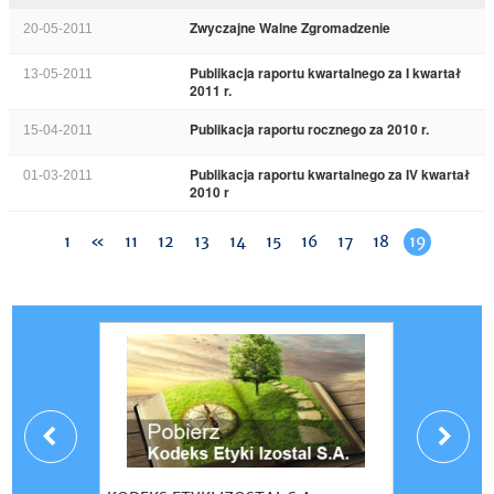
Zwyczajne Walne Zgromadzenie
20-05-2011
Publikacja raportu kwartalnego za I kwartał
13-05-2011
2011 r.
Publikacja raportu rocznego za 2010 r.
15-04-2011
Publikacja raportu kwartalnego za IV kwartał
01-03-2011
2010 r
1
«
11
12
13
14
15
16
17
18
19